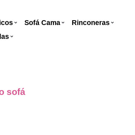
icos
Sofá Cama
Rinconeras
das
o sofá