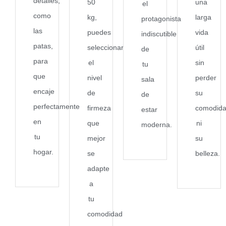
detalles,
50
una
el
como
kg,
larga
protagonista
las
puedes
vida
indiscutible
patas,
seleccionar
útil
de
para
el
sin
tu
que
nivel
perder
sala
encaje
de
su
de
perfectamente
firmeza
comodid
estar
en
que
ni
moderna.
tu
mejor
su
hogar.
se
belleza.
adapte
a
tu
comodidad