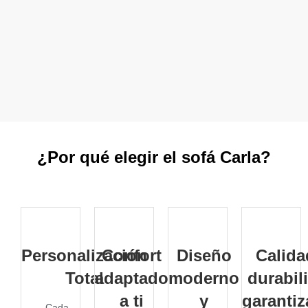
¿Por qué elegir el sofá Carla?
Personalización
Confort
Diseño
Calida
Total
adaptado
moderno
durabil
a ti
y
garanti
Cada