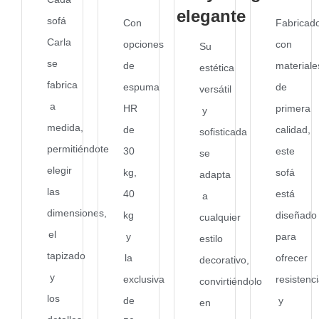
elegante
sofá
Con
Fabricad
Carla
opciones
con
Su
se
de
materiale
estética
fabrica
espuma
de
versátil
a
HR
primera
y
medida,
de
calidad,
sofisticada
permitiéndote
30
este
se
elegir
kg,
sofá
adapta
las
40
está
a
dimensiones,
kg
diseñado
cualquier
el
y
para
estilo
tapizado
la
ofrecer
decorativo,
y
exclusiva
resistenc
convirtiéndolo
los
de
y
en